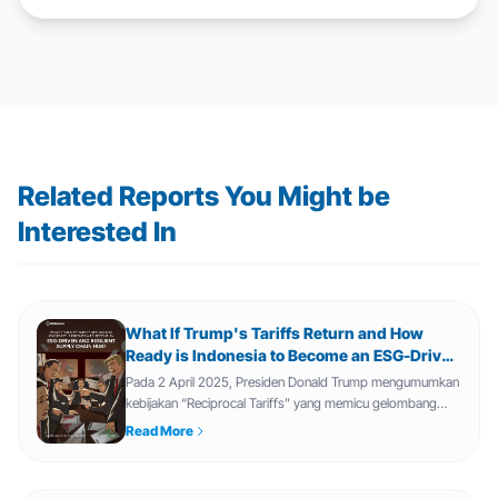
Related Reports You Might be
Interested In
What If Trump's Tariffs Return and How
Ready is Indonesia to Become an ESG-Driven
and Resilient Supply Chain Hub?
Pada 2 April 2025, Presiden Donald Trump mengumumkan
kebijakan “Reciprocal Tariffs” yang memicu gelombang
baru proteksionisme global dan mendorong perusahaan
Read More
menyusun ulang strategi rantai pasoknya. Dalam situasi ini,
Indonesia dinilai memiliki pelua...