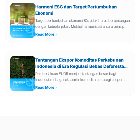
Harmoni ESG dan Target Pertumbuhan
Ekonomi
Target pertumbuhan ekonomi 8% tidak harus bertentangan
dengan keberlanjutan. Melalui harmonisasi antara prinsip
ESG dan agenda pertumbuhan tinggi, Indonesia memiliki
Read More
peluang untuk membangun ekonomi yang lebih resilien,
inklusif, dan kompetitif.Namun,...
Tantangan Ekspor Komoditas Perkebunan
Indonesia di Era Regulasi Bebas Deforestasi
Uni Eropa
Pemberlakuan EUDR menjadi tantangan besar bagi
Indonesia sebagai eksportir komoditas strategis seperti
sawit, kayu, karet, kopi, dan kakao. Regulasi ini mewajibkan
Read More
produk yang masuk ke pasar Uni Eropa bebas dari
deforestasi, patuh pada hukum negara a...